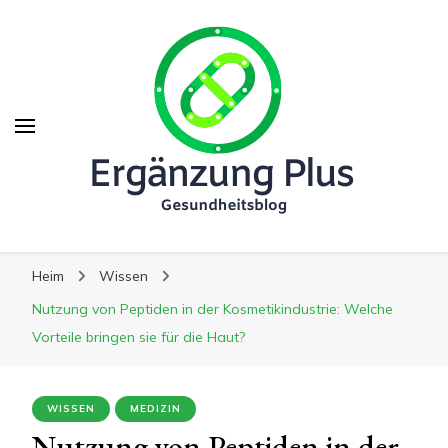
Ergänzung Plus
Ergänzung Plus
Der Weg zu mehr Gesundheit
Heim
Wissen
Nutzung von Peptiden in der Kosmetikindustrie: Welche
Vorteile bringen sie für die Haut?
WISSEN
MEDIZIN
Nutzung von Peptiden in der