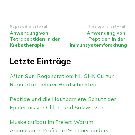
Nawigacja
Poprzedni artykuł
Następny artykuł
Anwendung von
Anwendung von
wpisu
Tetrapeptiden in der
Peptiden in der
Krebstherapie
Immunsystemforschung
Letzte Einträge
After-Sun-Regeneration: NL-GHK-Cu zur
Reparatur tieferer Hautschichten
Peptide und die Hautbarriere: Schutz der
Epidermis vor Chlor- und Salzwasser
Muskelaufbau im Freien: Warum
Aminosäure-Profile im Sommer anders