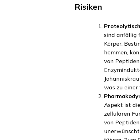
Risiken
Proteolytisc
sind anfällig
Körper. Best
hemmen, könn
von Peptiden
Enzymindukt
Johanniskrau
was zu einer
Pharmakodyn
Aspekt ist di
zellulären Fu
von Peptiden
unerwünschte
führen. Zum 