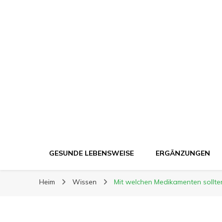
Ergänzung Plus
Ergänzung Plus
Der Weg zu mehr Gesundheit
GESUNDE LEBENSWEISE
ERGÄNZUNGEN
Heim
Wissen
Mit welchen Medikamenten sollte