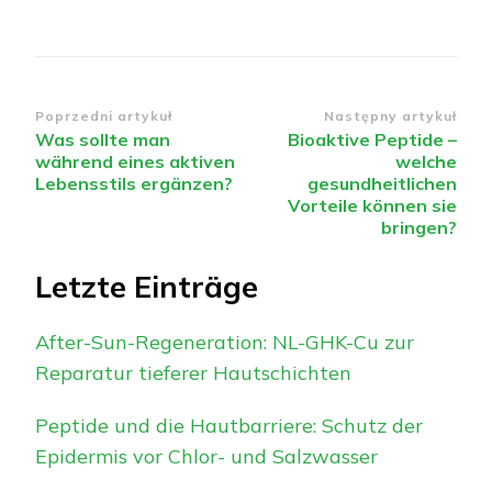
Nawigacja
Poprzedni artykuł
Następny artykuł
Was sollte man
Bioaktive Peptide –
wpisu
während eines aktiven
welche
Lebensstils ergänzen?
gesundheitlichen
Vorteile können sie
bringen?
Letzte Einträge
After-Sun-Regeneration: NL-GHK-Cu zur
Reparatur tieferer Hautschichten
Peptide und die Hautbarriere: Schutz der
Epidermis vor Chlor- und Salzwasser