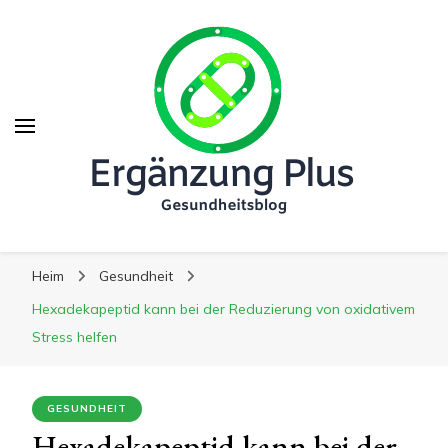
Ergänzung Plus
Ergänzung Plus
Der Weg zu mehr Gesundheit
Heim
Gesundheit
Hexadekapeptid kann bei der Reduzierung von oxidativem
Stress helfen
GESUNDHEIT
Hexadekapeptid kann bei der