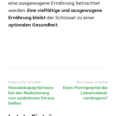
eine ausgewogene Ernährung betrachtet
werden.
Eine vielfältige und ausgewogene
Ernährung bleibt
der Schlüssel zu einer
optimalen Gesundheit
.
Nawigacja
Poprzedni artykuł
Następny artykuł
Hexadekapeptid kann
Kann Pentapeptid die
wpisu
bei der Reduzierung
Lebensdauer
von oxidativem Stress
verlängern?
helfen