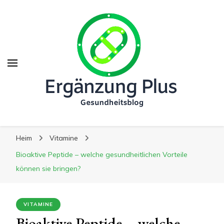
Ergänzung Plus
Ergänzung Plus
Der Weg zu mehr Gesundheit
Heim
Vitamine
Bioaktive Peptide – welche gesundheitlichen Vorteile
können sie bringen?
VITAMINE
Bioaktive Peptide – welche