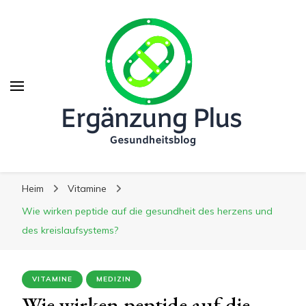
Ergänzung Plus
Ergänzung Plus
Der Weg zu mehr Gesundheit
Heim
Vitamine
Wie wirken peptide auf die gesundheit des herzens und
des kreislaufsystems?
VITAMINE
MEDIZIN
Wie wirken peptide auf die