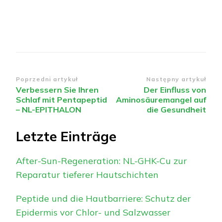
Nawigacja
Poprzedni artykuł
Następny artykuł
Verbessern Sie Ihren
Der Einfluss von
wpisu
Schlaf mit Pentapeptid
Aminosäuremangel auf
– NL-EPITHALON
die Gesundheit
Letzte Einträge
After-Sun-Regeneration: NL-GHK-Cu zur
Reparatur tieferer Hautschichten
Peptide und die Hautbarriere: Schutz der
Epidermis vor Chlor- und Salzwasser