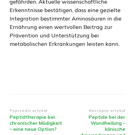
gefährden. Aktuelle wissenschaftliche
Erkenntnisse bestätigen, dass eine gezielte
Integration bestimmter Aminosäuren in die
Ernährung einen wertvollen Beitrag zur
Prävention und Unterstützung bei
metabolischen Erkrankungen leisten kann.
Nawigacja
Poprzedni artykuł
Następny artykuł
Peptidtherapie bei
Peptide bei der
wpisu
chronischer Müdigkeit
Wundheilung –
– eine neue Option?
klinische