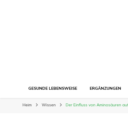
Ergänzung Plus
Ergänzung Plus
Der Weg zu mehr Gesundheit
GESUNDE LEBENSWEISE
ERGÄNZUNGEN
Heim
Wissen
Der Einfluss von Aminosäuren au