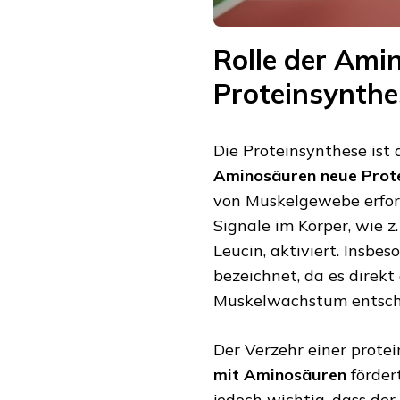
Rolle der Ami
Proteinsynthe
Die Proteinsynthese ist 
Aminosäuren neue Prot
von Muskelgewebe erford
Signale im Körper, wie z
Leucin, aktiviert. Insbe
bezeichnet, da es direk
Muskelwachstum entsche
Der Verzehr einer prote
mit Aminosäuren
förder
jedoch wichtig, dass de