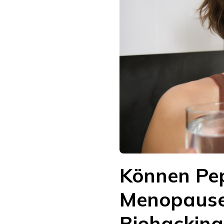
Können Pep
Menopause 
Biohacking