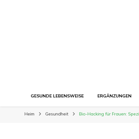
Ergänzung Plus
Ergänzung Plus
Der Weg zu mehr Gesundheit
GESUNDE LEBENSWEISE
ERGÄNZUNGEN
Heim
Gesundheit
Bio-Hacking für Frauen: Spe