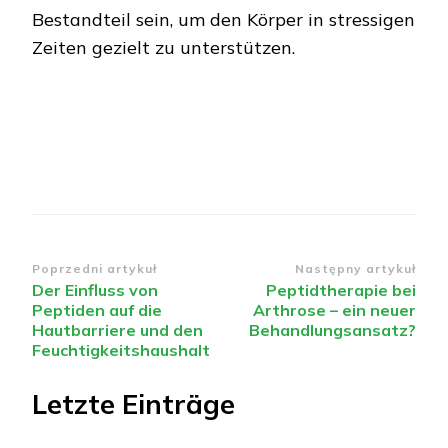
Bestandteil sein, um den Körper in stressigen
Zeiten gezielt zu unterstützen.
Nawigacja
Poprzedni artykuł
Następny artykuł
Der Einfluss von
Peptidtherapie bei
wpisu
Peptiden auf die
Arthrose – ein neuer
Hautbarriere und den
Behandlungsansatz?
Feuchtigkeitshaushalt
Letzte Einträge